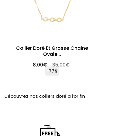
Collier Doré Et Grosse Chaine
Ovale...
8,00
€
35,00
€
-
-77%
Découvrez nos colliers doré à l’or fin