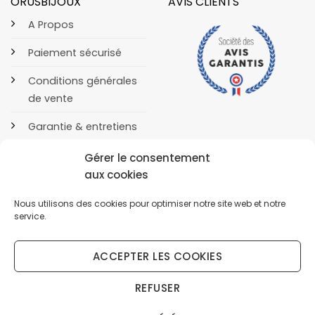
ORUSBIJOUX
AVIS CLIENTS
A Propos
Paiement sécurisé
Conditions générales
de vente
Garantie & entretiens
Contact
Gérer le consentement
aux cookies
Nous utilisons des cookies pour optimiser notre site web et notre
service.
ACCEPTER LES COOKIES
POLITIQUE DE CONFIDENTIALITÉ
COOKIES
Copyright 2026 © OrusBijoux Tous droits réservés
REFUSER
BP90032, 13600 La Ciotat, France - Téléphone : 09.75.23.60.62