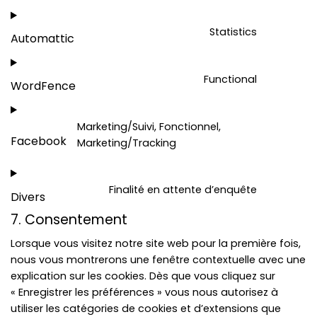
woocom
to
Statistics
service
Automattic
Consent
wordpre
to
Functional
service
WordFence
Consent
automat
to
Marketing/Suivi, Fonctionnel,
service
Facebook
Marketing/Tracking
wordfen
Consent
to
service
Finalité en attente d’enquête
Divers
faceboo
Consent
7. Consentement
to
service
Lorsque vous visitez notre site web pour la première fois,
divers
nous vous montrerons une fenêtre contextuelle avec une
explication sur les cookies. Dès que vous cliquez sur
« Enregistrer les préférences » vous nous autorisez à
utiliser les catégories de cookies et d’extensions que