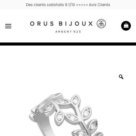
Passer
Des clients satisfaits 9.1/10 ⭐⭐⭐⭐⭐ Avis Clients
au
contenu