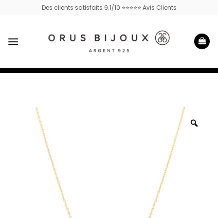
Passer
Des clients satisfaits 9.1/10 ⭐⭐⭐⭐⭐ Avis Clients
au
contenu