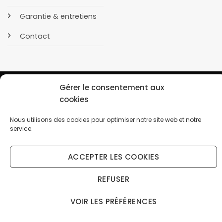
Garantie & entretiens
Contact
Gérer le consentement aux
cookies
POLITIQUE DE CONFIDENTIALITÉ
COOKIES
Nous utilisons des cookies pour optimiser notre site web et notre
Copyright 2026 © OrusBijoux Tous droits réservés
service.
BP90032, 13600 La Ciotat, France - Téléphone : 09.75.23.60.62
ACCEPTER LES COOKIES
↩️ Renoncer au contrat ici
Droit de rétractation (14 jours) — gratuit, sans connexion
REFUSER
VOIR LES PRÉFÉRENCES