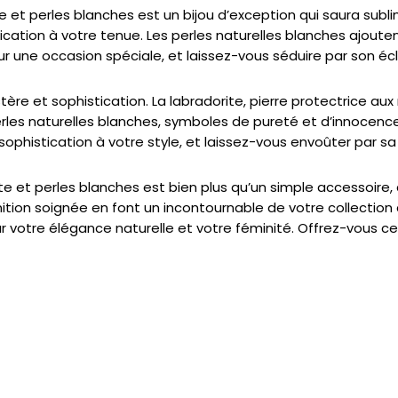
e et perles blanches est un bijou d’exception qui saura sublim
ation à votre tenue. Les perles naturelles blanches ajouten
ur une occasion spéciale, et laissez-vous séduire par son éc
ystère et sophistication. La labradorite, pierre protectrice
erles naturelles blanches, symboles de pureté et d’innocenc
sophistication à votre style, et laissez-vous envoûter par s
te et perles blanches est bien plus qu’un simple accessoire, 
tion soignée en font un incontournable de votre collection 
ur votre élégance naturelle et votre féminité. Offrez-vous c