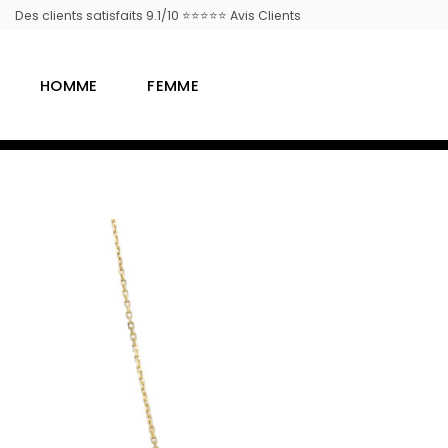
Passer
Des clients satisfaits 9.1/10 ⭐⭐⭐⭐⭐ Avis Clients
au
contenu
HOMME
FEMME