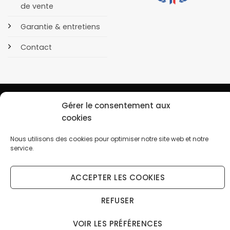
de vente
Garantie & entretiens
Contact
Gérer le consentement aux
cookies
POLITIQUE DE CONFIDENTIALITÉ
COOKIES
Copyright 2026 © OrusBijoux Tous droits réservés
Nous utilisons des cookies pour optimiser notre site web et notre
BP90032, 13600 La Ciotat, France - Téléphone : 09.75.23.60.62
service.
↩️ Renoncer au contrat ici
ACCEPTER LES COOKIES
Droit de rétractation (14 jours) — gratuit, sans connexion
REFUSER
VOIR LES PRÉFÉRENCES