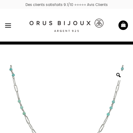
Passer
Des clients satisfaits 9.1/10 ⭐⭐⭐⭐⭐ Avis Clients
au
contenu