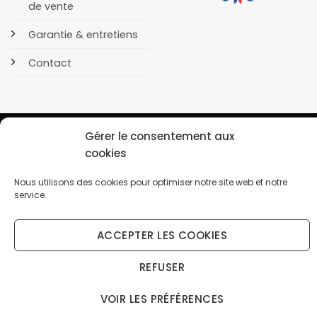
de vente
Garantie & entretiens
Contact
Gérer le consentement aux
cookies
POLITIQUE DE CONFIDENTIALITÉ
COOKIES
Nous utilisons des cookies pour optimiser notre site web et notre
Copyright 2026 © OrusBijoux Tous droits réservés
service.
BP90032, 13600 La Ciotat, France - Téléphone : 09.75.23.60.62
ACCEPTER LES COOKIES
↩️ Renoncer au contrat ici
Droit de rétractation (14 jours) — gratuit, sans connexion
REFUSER
VOIR LES PRÉFÉRENCES