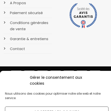
A Propos
Paiement sécurisé
Conditions générales
de vente
Garantie & entretiens
Contact
Gérer le consentement aux
cookies
POLITIQUE DE CONFIDENTIALITÉ
COOKIES
Copyright 2026 © OrusBijoux Tous droits réservés
Nous utilisons des cookies pour optimiser notre site web et notre
BP90032, 13600 La Ciotat, France - Téléphone : 09.75.23.60.62
service.
↩️ Renoncer au contrat ici