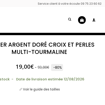
Service client à votre écoute 09 75 23 60 62
IER ARGENT DORÉ CROIX ET PERLES
MULTI-TOURMALINE
19,00
€
93,00
€
-
-80%
 stock - Date de livraison estimée 12/08/2026
📏 Voir le guide des tailles
Collier argent doré croix et perles multi-tourmaline