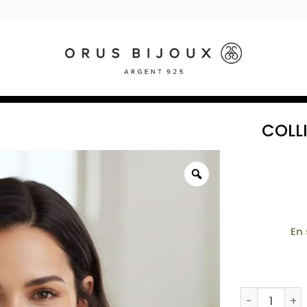
COLL
En
quantité de 