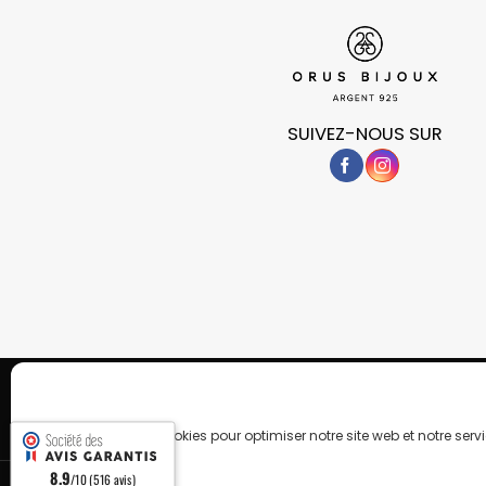
SUIVEZ-NOUS SUR
POLITIQUE DE CONFIDENTIALITÉ
COOKIES
Copyright 2026 © OrusBijoux Tous droits réservés
BP90032, 13600 La Ciotat, France - Téléphone : 09.75.23.60.62
Nous utilisons des cookies pour optimiser notre site web et notre servi
8.9
/10 (516 avis)