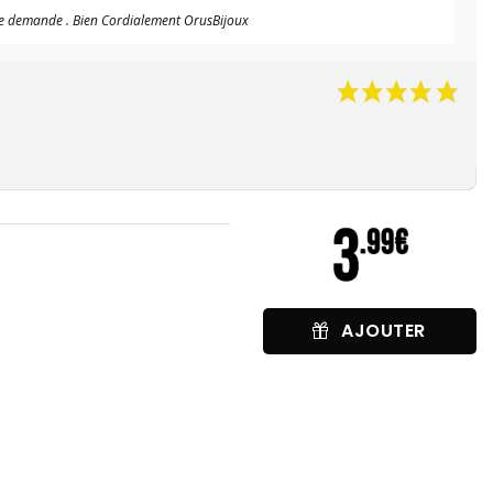
re demande . Bien Cordialement OrusBijoux
AJOUTER