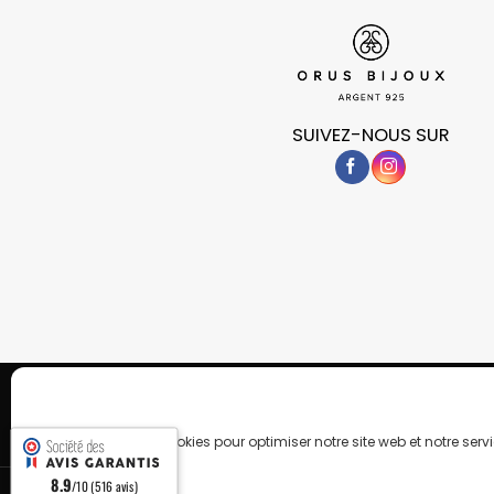
SUIVEZ-NOUS SUR
POLITIQUE DE CONFIDENTIALITÉ
COOKIES
Copyright 2026 © OrusBijoux Tous droits réservés
BP90032, 13600 La Ciotat, France - Téléphone : 09.75.23.60.62
Nous utilisons des cookies pour optimiser notre site web et notre servi
8.9
/10 (516 avis)