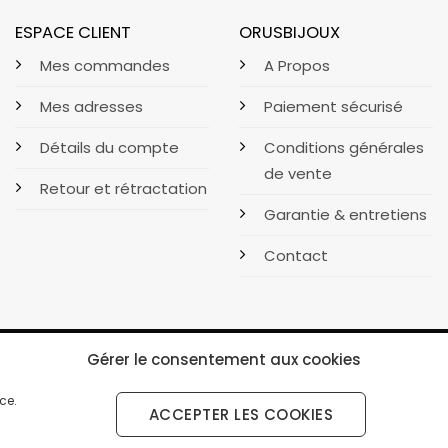
ESPACE CLIENT
ORUSBIJOUX
Mes commandes
A Propos
Mes adresses
Paiement sécurisé
Détails du compte
Conditions générales
de vente
Retour et rétractation
Garantie & entretiens
Contact
Gérer le consentement aux cookies
ce.
ACCEPTER LES COOKIES
↩️ Renoncer au contrat ici