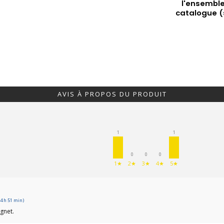
l'ensemble
catalogue (
AVIS À PROPOS DU PRODUIT
1
1
0
0
0
1★
2★
3★
4★
5★
4 h 51 min)
ignet.