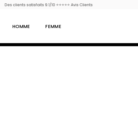
Passer
Des clients satisfaits 9.1/10 ⭐⭐⭐⭐⭐ Avis Clients
au
contenu
HOMME
FEMME