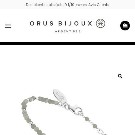
Passer
Des clients satisfaits 9.1/10 ⭐⭐⭐⭐⭐ Avis Clients
au
contenu