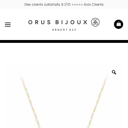
Passer
Des clients satisfaits 9.1/10 ⭐⭐⭐⭐⭐ Avis Clients
au
contenu