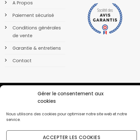
A Propos
Paiement sécurisé
Conditions générales
de vente
Garantie & entretiens
Contact
Gérer le consentement aux
cookies
POLITIQUE DE CONFIDENTIALITÉ
COOKIES
Nous utilisons des cookies pour optimiser notre site web et notre
Copyright 2026 © OrusBijoux Tous droits réservés
service.
BP90032, 13600 La Ciotat, France - Téléphone : 09.75.23.60.62
ACCEPTER LES COOKIES
↩️ Renoncer au contrat ici