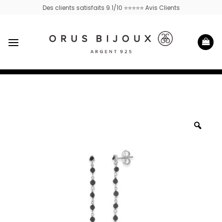
Passer
Des clients satisfaits 9.1/10 ⭐⭐⭐⭐⭐ Avis Clients
au
contenu