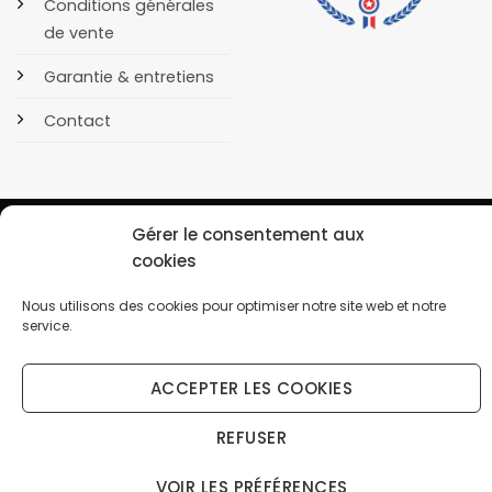
Conditions générales
de vente
Garantie & entretiens
Contact
Gérer le consentement aux
cookies
POLITIQUE DE CONFIDENTIALITÉ
COOKIES
Nous utilisons des cookies pour optimiser notre site web et notre
Copyright 2026 © OrusBijoux Tous droits réservés
service.
BP90032, 13600 La Ciotat, France - Téléphone : 09.75.23.60.62
ACCEPTER LES COOKIES
↩️ Renoncer au contrat ici
Droit de rétractation (14 jours) — gratuit, sans connexion
REFUSER
VOIR LES PRÉFÉRENCES