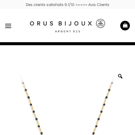
Passer
Des clients satisfaits 9.1/10 ⭐⭐⭐⭐⭐ Avis Clients
au
contenu