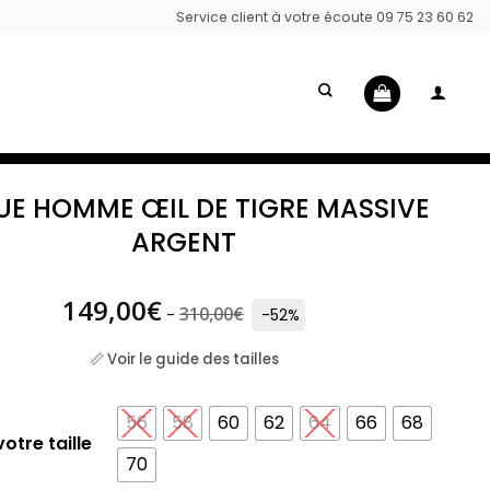
Service client à votre écoute 09 75 23 60 62
E HOMME ŒIL DE TIGRE MASSIVE
ARGENT
149,00
€
310,00
€
-
-52%
📏 Voir le guide des tailles
56
58
60
62
64
66
68
otre taille
70