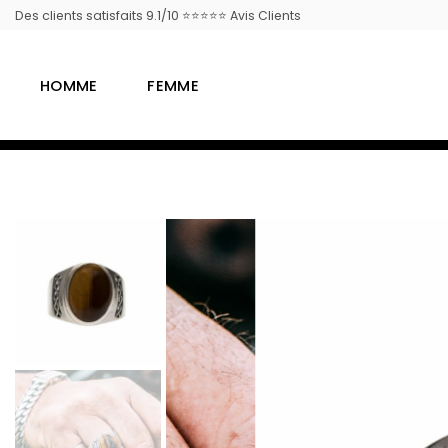
Passer
Des clients satisfaits 9.1/10 ⭐⭐⭐⭐⭐ Avis Clients
au
contenu
HOMME
FEMME