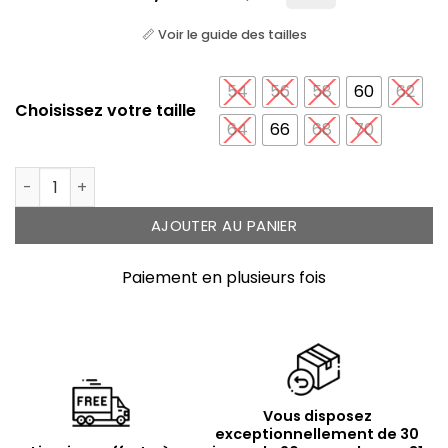
📏 Voir le guide des tailles
54
56
58
60
62
Choisissez votre taille
64
66
68
70
quantité de Bague homme tête de Mort Mahori arge
AJOUTER AU PANIER
Paiement en plusieurs fois
Vous disposez
exceptionnellement de 30