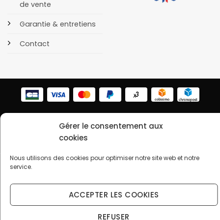
de vente
Garantie & entretiens
Contact
POLITIQUE DE CONFIDENTIALITÉ
COOKIES
Gérer le consentement aux
Copyright 2026 © OrusBijoux Tous droits réservés
cookies
BP90032, 13600 La Ciotat, France - Téléphone : 09.75.23.60.62
Nous utilisons des cookies pour optimiser notre site web et notre
↩️ Renoncer au contrat ici
service.
Droit de rétractation (14 jours) — gratuit, sans connexion
ACCEPTER LES COOKIES
REFUSER