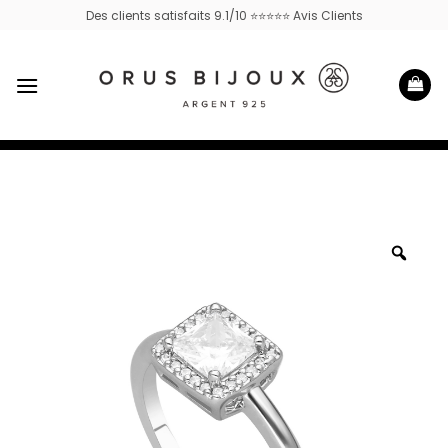
Passer
Des clients satisfaits 9.1/10 ⭐⭐⭐⭐⭐ Avis Clients
au
contenu