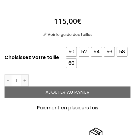
115,00
€
📏 Voir le guide des tailles
50
52
54
56
58
Choisissez votre taille
60
quantité de Bague argent multi-anneaux semainier 
AJOUTER AU PANIER
Paiement en plusieurs fois