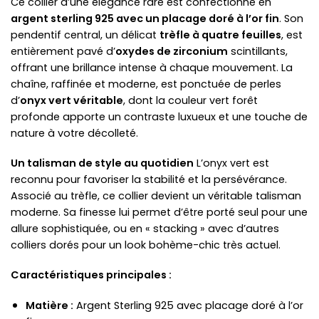
Ce collier d’une élégance rare est confectionné en
argent sterling 925 avec un placage doré à l’or fin
. Son
pendentif central, un délicat
trèfle à quatre feuilles
, est
entièrement pavé d’
oxydes de zirconium
scintillants,
offrant une brillance intense à chaque mouvement. La
chaîne, raffinée et moderne, est ponctuée de perles
d’
onyx vert véritable
, dont la couleur vert forêt
profonde apporte un contraste luxueux et une touche de
nature à votre décolleté.
Un talisman de style au quotidien
L’onyx vert est
reconnu pour favoriser la stabilité et la persévérance.
Associé au trèfle, ce collier devient un véritable talisman
moderne. Sa finesse lui permet d’être porté seul pour une
allure sophistiquée, ou en « stacking » avec d’autres
colliers dorés pour un look bohème-chic très actuel.
Caractéristiques principales :
Matière :
Argent Sterling 925 avec placage doré à l’or