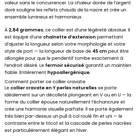
valeur sans le concurrencer. La chaleur dorée de l’argent
doré souligne les reflets chauds de la nacre et crée un
ensemble lumineux et harmonieux.
À
2,84 grammes
, ce collier est d’une légèreté absolue. Il
est équipé d’une
chaînette d’extension
permettant
d’ajuster la longueur selon votre morphologie et votre
style de port — la longueur de base de
45 cm
peut être
allongée pour que le pendentif tombe exactement à
l’endroit désiré. Le
fermoir sécurisé
garantit un maintien
fiable. Entièrement
hypoallergénique
.
Comment porter ce collier cravate
Le
collier cravate en Y perles naturelles
se porte
idéalement sur un décolleté plongeant en V ou en U — la
forme du collier épouse naturellement l’échancrure et
crée une harmonie visuelle parfaite. Il se porte également
très bien par-dessus un pull à col roulé fin et uni — le
contraste entre le tricot et la cascade de perles nacrées
est particulièrement élégant en hiver.