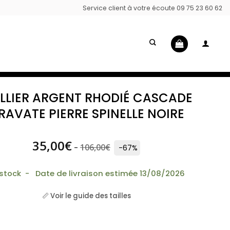
Service client à votre écoute 09 75 23 60 62
LLIER ARGENT RHODIÉ CASCADE
RAVATE PIERRE SPINELLE NOIRE
35,00
€
106,00
€
-
-67%
 stock - Date de livraison estimée 13/08/2026
📏 Voir le guide des tailles
 Collier argent rhodié cascade cravate pierre spinelle 