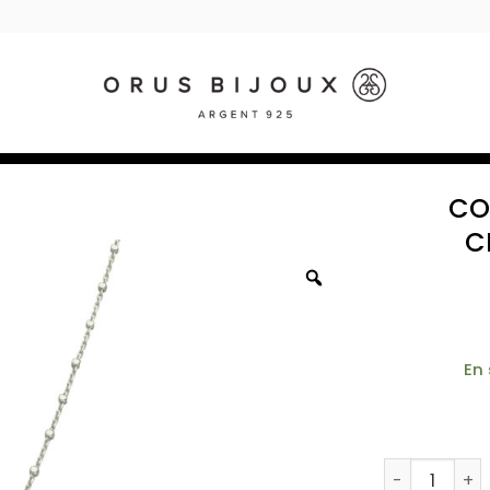
CO
C
En
quantité de