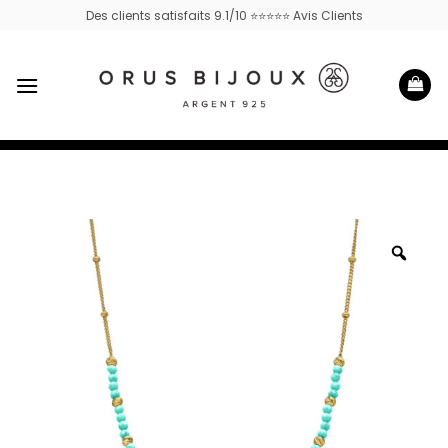
Passer
Des clients satisfaits 9.1/10 ⭐⭐⭐⭐⭐ Avis Clients
au
contenu