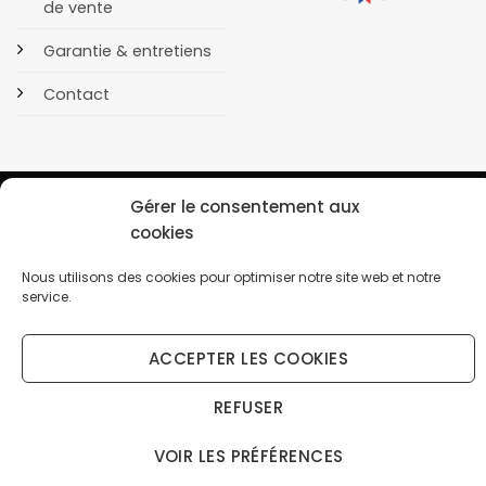
de vente
Garantie & entretiens
Contact
Gérer le consentement aux
cookies
POLITIQUE DE CONFIDENTIALITÉ
COOKIES
Nous utilisons des cookies pour optimiser notre site web et notre
Copyright 2026 © OrusBijoux Tous droits réservés
service.
BP90032, 13600 La Ciotat, France - Téléphone : 09.75.23.60.62
ACCEPTER LES COOKIES
↩️ Renoncer au contrat ici
Droit de rétractation (14 jours) — gratuit, sans connexion
REFUSER
VOIR LES PRÉFÉRENCES