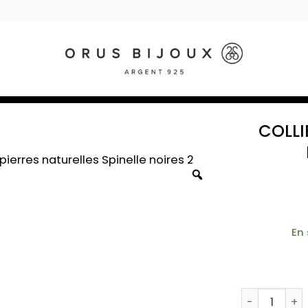
COLLI
En
quantité de 