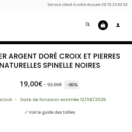
Service client à votre écoute 09 75 23 60 62
ER ARGENT DORÉ CROIX ET PIERRES
NATURELLES SPINELLE NOIRES
19,00
€
93,00
€
-
-80%
 stock - Date de livraison estimée 12/08/2026
📏 Voir le guide des tailles
Collier argent doré croix et pierres naturelles Spinelle 