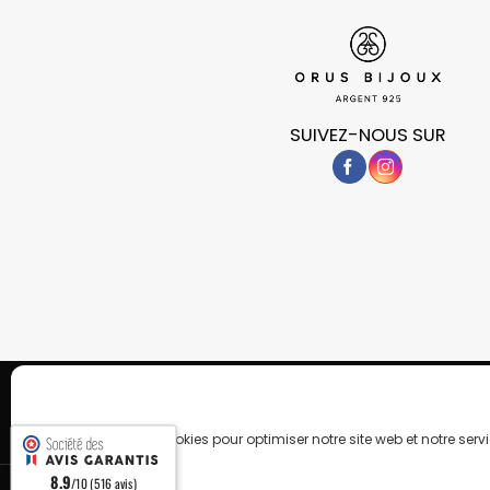
SUIVEZ-NOUS SUR
POLITIQUE DE CONFIDENTIALITÉ
COOKIES
Copyright 2026 © OrusBijoux Tous droits réservés
BP90032, 13600 La Ciotat, France - Téléphone : 09.75.23.60.62
Nous utilisons des cookies pour optimiser notre site web et notre servi
8.9
/10 (516 avis)