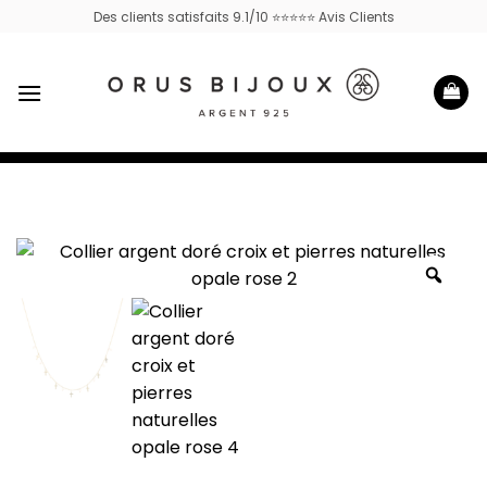
Passer
Des clients satisfaits 9.1/10 ⭐⭐⭐⭐⭐ Avis Clients
au
contenu