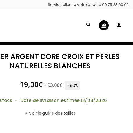
Service client à votre écoute 09 75 23 60 62
IER ARGENT DORÉ CROIX ET PERLES
NATURELLES BLANCHES
19,00
€
93,00
€
-
-80%
 stock - Date de livraison estimée 13/08/2026
📏 Voir le guide des tailles
Collier argent doré croix et perles naturelles blanches