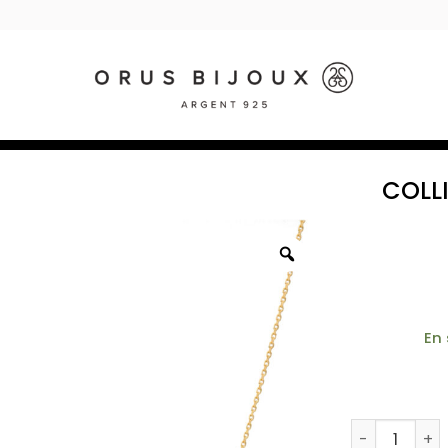
COLL
En
quantité de 