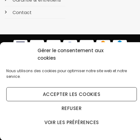
Contact
Gérer le consentement aux
cookies
POLITIQUE DE CONFIDENTIALITÉ
COOKIES
Copyright 2026 © OrusBijoux Tous droits réservés
Nous utilisons des cookies pour optimiser notre site web et notre
BP90032, 13600 La Ciotat, France - Téléphone : 09.75.23.60.62
service.
↩️ Renoncer au contrat ici
ACCEPTER LES COOKIES
Droit de rétractation (14 jours) — gratuit, sans connexion
REFUSER
VOIR LES PRÉFÉRENCES