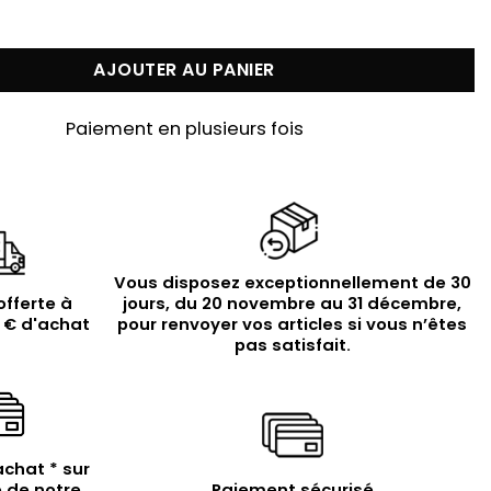
 Bracelet Chaîne "Soleil Éclatant" en Argent Doré, Tou
AJOUTER AU PANIER
Paiement en plusieurs fois
Vous disposez exceptionnellement de 30
offerte à
jours, du 20 novembre au 31 décembre,
9 € d'achat
pour renvoyer vos articles si vous n’êtes
pas satisfait.
achat * sur
 de notre
Paiement sécurisé