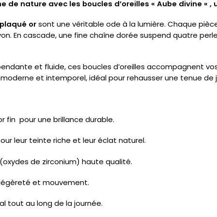
e de nature avec les boucles d’oreilles « Aube divine « , u
 plaqué or
sont une véritable ode à la lumière. Chaque pièce
rayon. En cascade, une fine chaîne dorée suspend quatre perl
pendante et fluide, ces boucles d’oreilles accompagnent v
is moderne et intemporel, idéal pour rehausser une tenue de j
r fin pour une brillance durable.
ur leur teinte riche et leur éclat naturel.
es (oxydes de zirconium) haute qualité.
t légèreté et mouvement.
 tout au long de la journée.