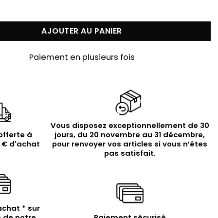
Boucles d'oreilles argent doré pendantes cœur et étoile
AJOUTER AU PANIER
Paiement en plusieurs fois
Vous disposez exceptionnellement de 30
offerte à
jours, du 20 novembre au 31 décembre,
9 € d'achat
pour renvoyer vos articles si vous n’êtes
pas satisfait.
achat * sur
 de notre
Paiement sécurisé