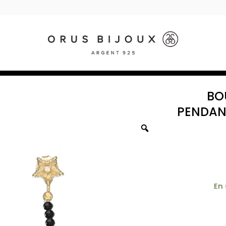
BO
PENDANT
En