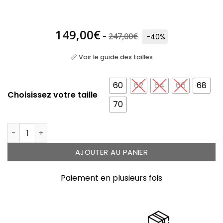
149,00
€
247,00
€
-
-40%
📏 Voir le guide des tailles
60
62
64
66
68
Choisissez votre taille
70
quantité de Bague en argent anneaux large ethniq
AJOUTER AU PANIER
Paiement en plusieurs fois