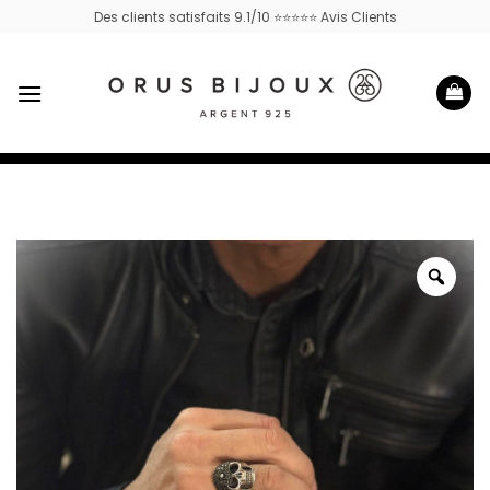
Passer
Des clients satisfaits 9.1/10 ⭐⭐⭐⭐⭐ Avis Clients
au
contenu