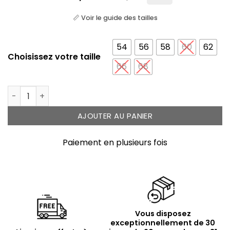
📏 Voir le guide des tailles
54
56
58
60
62
Choisissez votre taille
66
68
quantité de Bague argent tête de mort précieuse zir
AJOUTER AU PANIER
Paiement en plusieurs fois
Vous disposez
exceptionnellement de 30