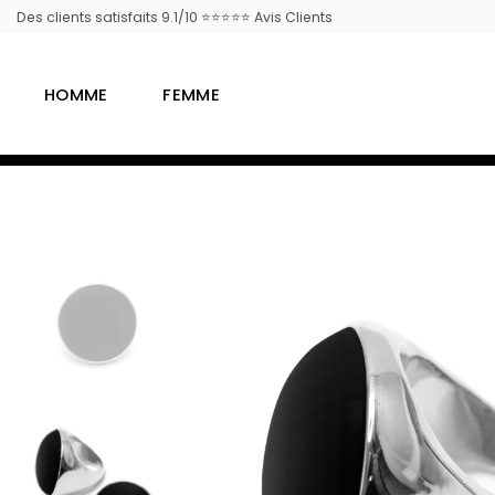
Passer
Des clients satisfaits 9.1/10 ⭐⭐⭐⭐⭐ Avis Clients
au
contenu
HOMME
FEMME