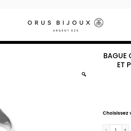
BAGUE 
ET 
Choisissez v
quantité de