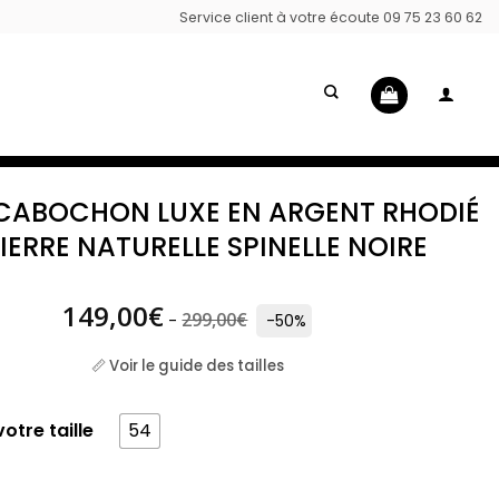
Service client à votre écoute 09 75 23 60 62
CABOCHON LUXE EN ARGENT RHODIÉ
PIERRE NATURELLE SPINELLE NOIRE
149,00
€
299,00
€
-
-50%
📏 Voir le guide des tailles
otre taille
54
 Bague cabochon luxe en argent rhodié et pierre naturel