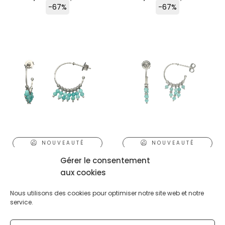
-67%
-67%
NOUVEAUTÉ
NOUVEAUTÉ
Boucles D’oreilles
Boucles D’oreilles
Gérer le consentement
Argent Rhodié Créole
Argent Rhodié Créole
aux cookies
Pampilles Pierres...
Pierres Amazonite...
Nous utilisons des cookies pour optimiser notre site web et notre
25,00
€
75,00
€
25,00
€
75,00
€
-
-
service.
-67%
-67%