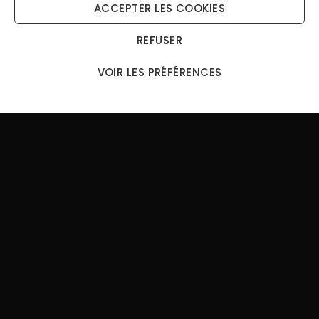
ACCEPTER LES COOKIES
REFUSER
VOIR LES PRÉFÉRENCES
Boucles D’oreilles
Boucles D’oreilles
Argent Dorée Chaine
Argent Dorée Chaine
Longue Et...
Longue Et...
17,00
€
85,00
€
17,00
€
85,00
€
-
-
-80%
-80%